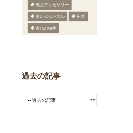
縄文アクセサリー
まいぶんパズル
拓本
古代の鋳物
古代の樹木
ぬりえ
ペーパークラフト
いしかわまいぶん
過去の記事
縄文鍋
いしかわ埋文
大場遺跡
ミニ講座
体験工房
期間限定メニュー
発掘展
キジ
覆い焼き
職場体験