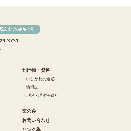
発掘
期間限定
メニュー
施設見学
埋文までのみちのり
田植え
赤米
29-3731
団体見学
火起こし
で
柄付き鉄製ヤリガンナ
双耳瓶
まいぎり
刊行物・資料
いしかわの遺跡
勾玉
もみぎり
情報誌
縄文布アンギン
現説・講座等資料
機織り
友の会
弥生の布づくり
銅矛
お問い合わせ
銅鐸
鏡
リンク集