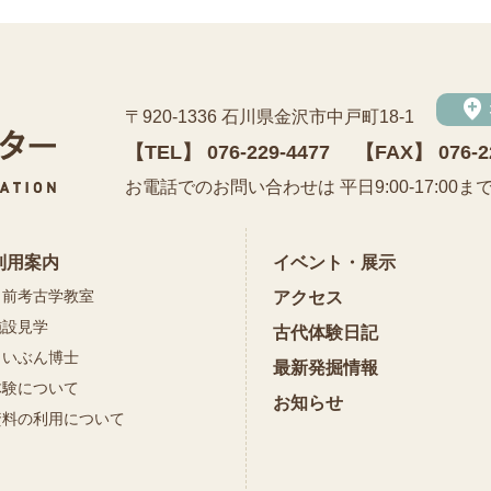
add_location
〒920-1336 石川県金沢市中戸町18-1
【TEL】
076-229-4477
【FAX】 076-2
公益財団法人 石川県埋蔵文化財センター
お電話でのお問い合わせは 平日9:00-17:00ま
利用案内
イベント・展示
出前考古学教室
アクセス
施設見学
古代体験日記
まいぶん博士
最新発掘情報
体験について
お知らせ
資料の利用について