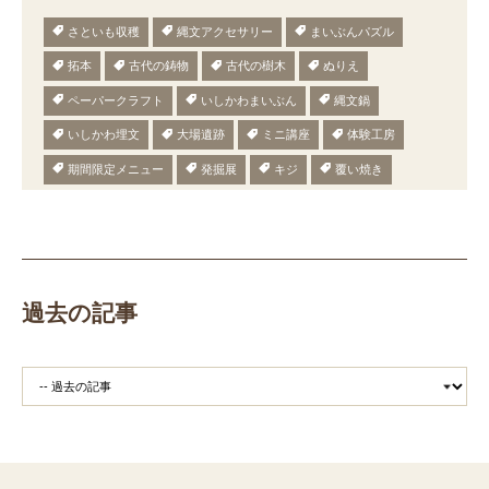
さといも収穫
縄文アクセサリー
まいぶんパズル
拓本
古代の鋳物
古代の樹木
ぬりえ
ペーパークラフト
いしかわまいぶん
縄文鍋
いしかわ埋文
大場遺跡
ミニ講座
体験工房
期間限定メニュー
発掘展
キジ
覆い焼き
職場体験
発掘
期間限定
メニュー
施設見学
田植え
赤米
団体見学
火起こし
柄付き鉄製ヤリガンナ
双耳瓶
まいぎり
勾玉
もみぎり
縄文布アンギン
機織り
弥生の布づくり
過去の記事
銅矛
銅鐸
鏡
鏡づくり
銅剣
鍛造
羽咋市四柳白山下遺跡
鋳造の様子
剣の鋳造
青銅
鋳造
弥生の玉づくり体験
奈良
奈良時代
平安
平安時代
坏
長頸瓶
ろくろ
古代の樹木を観察しよう
まいぶんラリー
和太鼓演奏