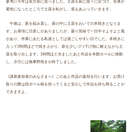
参考に今年は長方形に並べました。土器を薪に徐々に近づけ、全体が
紫色になったところで土器を転がし、底もあぶっていきます。
午後は、薪を組み直し、薪の中に土器をおいての本焼きとなりま
す。お昼頃に日差しがありましたが、曇り気味で一日中そよそよと風
があり、作業にあたる私達としては過ごしやすい日でした。本焼きに
入って
2
時間ほどで焼き上がり、薪を少しづつ下げ熱に耐えながら土
器を取り出します。1時間ほど冷ましたあと作品を本館ホールに移動
し、夕方には無事野焼きが終了しました。
《講座参加者のみなさまへ》このあと作品の返却を行います。お受け
取りの際は段ボール箱を持ってくると安心して作品を持ち帰ることが
できますよ。