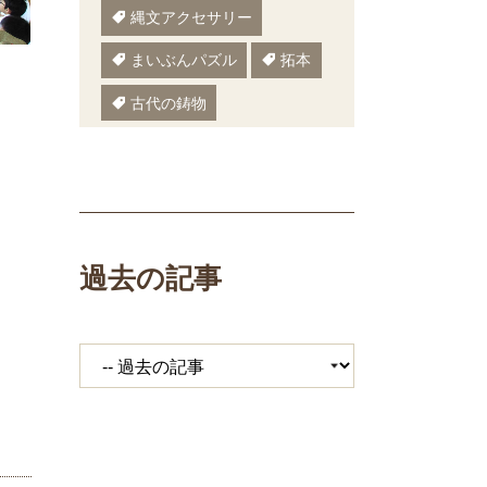
縄文アクセサリー
まいぶんパズル
拓本
古代の鋳物
古代の樹木
ぬりえ
ペーパークラフト
いしかわまいぶん
過去の記事
縄文鍋
いしかわ埋文
大場遺跡
ミニ講座
体験工房
期間限定メニュー
発掘展
キジ
覆い焼き
職場体験