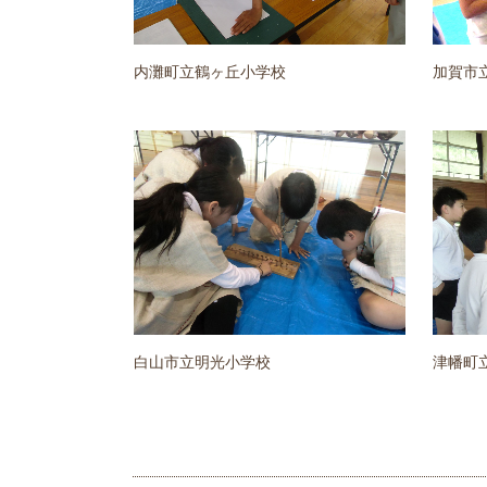
内灘町立鶴ヶ丘小学校
加賀市
白山市立明光小学校
津幡町