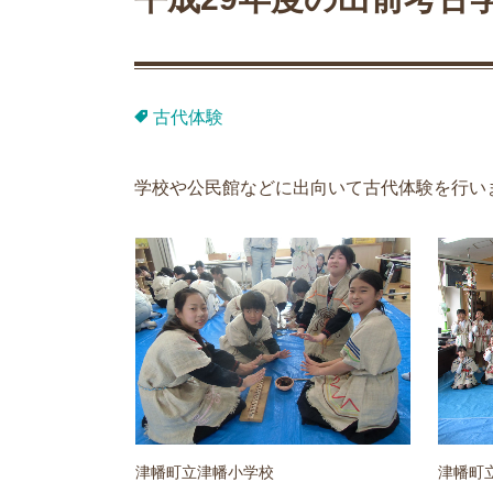
古代体験
学校や公民館などに出向いて古代体験を行い
津幡町立津幡小学校
津幡町