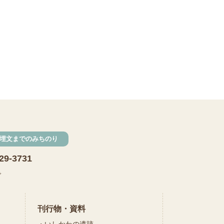
発掘
期間限定
メニュー
施設見学
田植え
赤米
団体見学
火起こし
柄付き鉄製ヤリガンナ
双耳瓶
まいぎり
勾玉
もみぎり
埋文までのみちのり
縄文布アンギン
29-3731
で
機織り
弥生の布づくり
銅矛
刊行物・資料
銅鐸
鏡