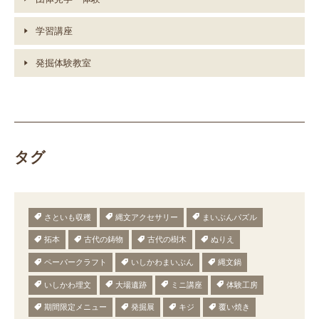
学習講座
発掘体験教室
タグ
さといも収穫
縄文アクセサリー
まいぶんパズル
拓本
古代の鋳物
古代の樹木
ぬりえ
ペーパークラフト
いしかわまいぶん
縄文鍋
いしかわ埋文
大場遺跡
ミニ講座
体験工房
期間限定メニュー
発掘展
キジ
覆い焼き