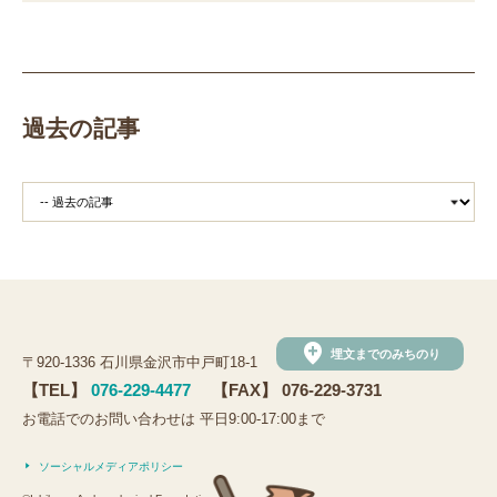
職場体験
発掘
期間限定
メニュー
施設見学
田植え
赤米
団体見学
火起こし
柄付き鉄製ヤリガンナ
双耳瓶
まいぎり
勾玉
もみぎり
縄文布アンギン
機織り
弥生の布づくり
過去の記事
銅矛
銅鐸
鏡
鏡づくり
銅剣
鍛造
羽咋市四柳白山下遺跡
鋳造の様子
剣の鋳造
青銅
鋳造
弥生の玉づくり体験
奈良
奈良時代
平安
平安時代
坏
長頸瓶
ろくろ
古代の樹木を観察しよう
まいぶんラリー
和太鼓演奏
(公財)石川県埋蔵文化財センター
手形足形づくり
add_location
埋文までのみちのり
〒920-1336 石川県金沢市中戸町18-1
手形足形
古代人の技にチャレンジ
弥生人
【TEL】
076-229-4477
【FAX】 076-229-3731
縄文クッキー
土器炊飯
観法寺ヤッタ遺跡
お電話でのお問い合わせは 平日9:00-17:00まで
観法寺ヤッタ
サマースクール
鹿角
鹿角製
ソーシャルメディアポリシー
鹿角製アクセサリー
鹿
鹿の角
かほく市