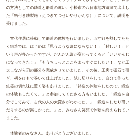
の方法としての鋳造と鍛造の違い、小松市の八日市地方遺跡で出土し
た「柄付き鉄製鉇（えつきてつせいやりがんな）」について、説明を
受けました。
古代住居に移動して鍛造の体験を行いました。五寸釘を熱してたた
く鍛造では、はじめは「思うような形にならない！」「難しい！」と
いう声が多かったですが、だんだん形が変わってくると「いいかんじ
になってきた！」「もうちょっとここをまっすぐにしたい！」など工
夫しながら刃の部分を完成させていました。その後、工房で砥石で研
ぎ、柄をひもで巻いて仕上げました。試し切りをして、自分で作った
鉄器の切れ味に驚く姿もありました。「鋳造の体験をしたので、鍛造
の体験もしたくて。」と参加してくださる方もいました。「鍛造を自
分でしてみて、古代の人の大変さがわかった。」「鍛造をしたり研い
だりするのが楽しかった。」と、みなさん笑顔で体験を終えられてい
ました。
体験者のみなさん、ありがとうございました。