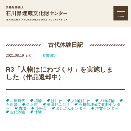
menu
公益財団法人 石川県埋蔵文化財セン
古代体験日記
2021.08.19（木）
期間限定
R3「人物はにわづくり」を実施しま
した（作品返却中）
古墳時代
埴輪
はにわ
人物はにわ
人物埴輪
石川県
金沢市
矢田野エジリ
石川県埋蔵文化財センタ
ー
古墳
小松市
まいぶんセンター
埋文センター
古代体験
体験