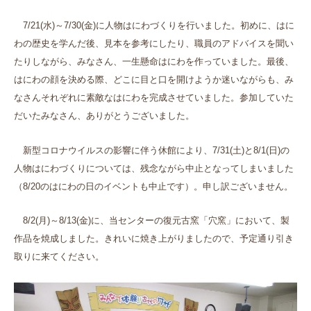
7/21
(
水
)
～
7/30(
金
)
に人物はにわづくりを行いました。初めに、はに
わの歴史を学んだ後、見本を参考にしたり、職員のアドバイスを聞い
たりしながら、みなさん、一生懸命はにわを作っていました。最後、
はにわの顔を決める際、どこに目と口を開けようか迷いながらも、み
なさんそれぞれに素敵なはにわを完成させていました。参加していた
だいたみなさん、ありがとうございました。
新型コロナウイルスの影響に伴う休館により、
7/31(
土
)
と
8/1(
日
)
の
人物はにわづくりについては、残念ながら中止となってしまいました
（8/20のはにわの日のイベントも中止です）。申し訳ございません。
8/2
(
月
)～8/13(金)に
、当センターの復元古窯「穴窯」において、製
作品を焼成しました。きれいに焼き上がりましたので、予定通り引き
取りに来てください。