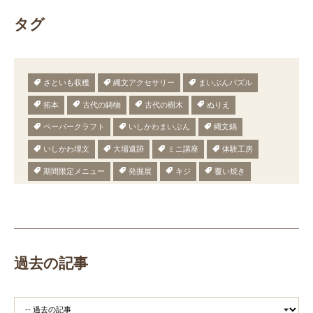
タグ
さといも収穫
縄文アクセサリー
まいぶんパズル
拓本
古代の鋳物
古代の樹木
ぬりえ
ペーパークラフト
いしかわまいぶん
縄文鍋
いしかわ埋文
大場遺跡
ミニ講座
体験工房
期間限定メニュー
発掘展
キジ
覆い焼き
職場体験
発掘
期間限定
メニュー
施設見学
田植え
赤米
団体見学
火起こし
柄付き鉄製ヤリガンナ
双耳瓶
まいぎり
勾玉
もみぎり
縄文布アンギン
機織り
弥生の布づくり
過去の記事
銅矛
銅鐸
鏡
鏡づくり
銅剣
鍛造
羽咋市四柳白山下遺跡
鋳造の様子
剣の鋳造
青銅