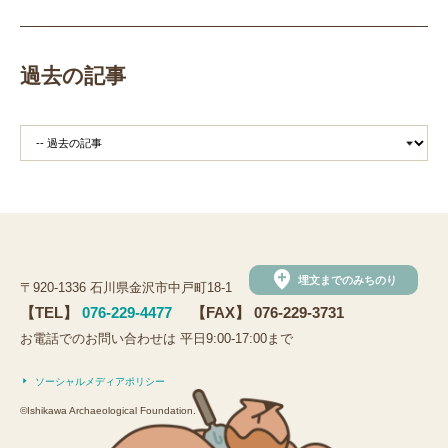
田植え
赤米
団体見学
火起こし
柄付き鉄製ヤリガンナ
双耳瓶
まいぎり
勾玉
もみぎり
縄文布アンギン
機織り
弥生の布づくり
過去の記事
銅矛
銅鐸
鏡
鏡づくり
銅剣
鍛造
羽咋市四柳白山下遺跡
鋳造の様子
剣の鋳造
青銅
鋳造
弥生の玉づくり体験
奈良
奈良時代
平安
平安時代
坏
長頸瓶
ろくろ
古代の樹木を観察しよう
まいぶんラリー
和太鼓演奏
(公財)石川県埋蔵文化財センター
手形足形づくり
add_location
埋文までのみちのり
〒920-1336 石川県金沢市中戸町18-1
手形足形
古代人の技にチャレンジ
弥生人
【TEL】
076-229-4477
【FAX】 076-229-3731
縄文クッキー
土器炊飯
観法寺ヤッタ遺跡
お電話でのお問い合わせは 平日9:00-17:00まで
観法寺ヤッタ
サマースクール
鹿角
鹿角製
ソーシャルメディアポリシー
鹿角製アクセサリー
鹿
鹿の角
かほく市
©Ishikawa Archaeological Foundation.
白山市
野々市市
黒曜石の試し切り
内灘町