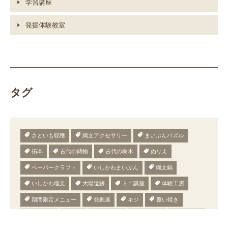
学習講座
発掘体験教室
タグ
さといも収穫
縄文アクセサリー
まいぶんパズル
拓本
古代の鋳物
古代の樹木
ぬりえ
ペーパークラフト
いしかわまいぶん
縄文鍋
いしかわ埋文
大場遺跡
ミニ講座
体験工房
期間限定メニュー
発掘展
キジ
覆い焼き
職場体験
発掘
期間限定
メニュー
施設見学