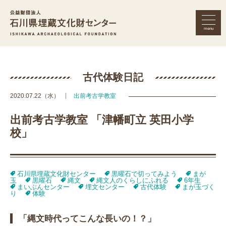
menu
公益財団法人 石川県埋蔵文化財セン
古代体験日記
2020.07.22（水）
出前考古学教室
出前考古学教室 「津幡町立 英田小学
校」
石川県埋蔵文化財センター
黒曜石で切ってみよう
まが
玉
黒曜石
縄文
縄文人のくらしにふれる
6年生
まいぶんセンター
埋文センター
古代体験
まが玉づく
り
体験
「縄文時代ってこんな長いの！？」