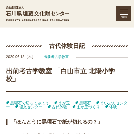
menu
公益財団法人 石川県埋蔵文化財セン
古代体験日記
2020.06.18（木）
出前考古学教室
出前考古学教室 「白山市立 北陽小学
校」
黒曜石で切ってみよう
まが玉
黒曜石
まいぶんセンタ
ー
埋文センター
古代体験
まが玉づくり
体験
「ほんとうに黒曜石で紙が切れるの？」