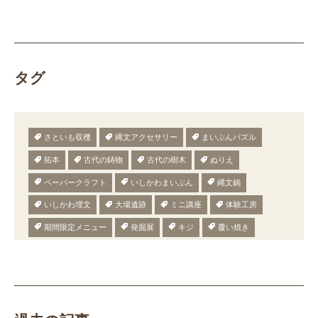
タグ
さといも収穫
縄文アクセサリー
まいぶんパズル
拓本
古代の鋳物
古代の樹木
ぬりえ
ペーパークラフト
いしかわまいぶん
縄文鍋
いしかわ埋文
大場遺跡
ミニ講座
体験工房
期間限定メニュー
発掘展
キジ
覆い焼き
職場体験
発掘
期間限定
メニュー
施設見学
田植え
赤米
団体見学
火起こし
柄付き鉄製ヤリガンナ
双耳瓶
まいぎり
勾玉
もみぎり
縄文布アンギン
機織り
弥生の布づくり