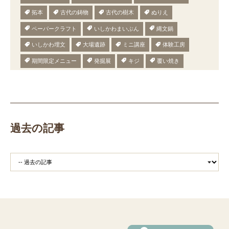
拓本
古代の鋳物
古代の樹木
ぬりえ
ペーパークラフト
いしかわまいぶん
縄文鍋
いしかわ埋文
大場遺跡
ミニ講座
体験工房
期間限定メニュー
発掘展
キジ
覆い焼き
職場体験
発掘
期間限定
メニュー
施設見学
田植え
赤米
団体見学
火起こし
柄付き鉄製ヤリガンナ
双耳瓶
まいぎり
勾玉
もみぎり
縄文布アンギン
機織り
弥生の布づくり
過去の記事
銅矛
銅鐸
鏡
鏡づくり
銅剣
鍛造
羽咋市四柳白山下遺跡
鋳造の様子
剣の鋳造
青銅
鋳造
弥生の玉づくり体験
奈良
奈良時代
平安
平安時代
坏
長頸瓶
ろくろ
古代の樹木を観察しよう
まいぶんラリー
和太鼓演奏
(公財)石川県埋蔵文化財センター
手形足形づくり