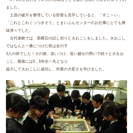
ました。
土器の破片を整理している部屋も見学していると、「すご～い」
「これとこれくっつきそう」とまいぶんセンターのお仕事にとても興
味津々でした。
古代体験では、黒曜石の試し切りと火おこしをしました。火おこし
ではなんと一番につけた班は女の子
3人の班でした！その後、追いつけ、追い越せの勢いで続々と火をお
こし、最後には5，6年生一丸となり
協力して火おこしに成功し、作業の大変さを学びました。