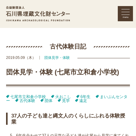
menu
公益財団法人 石川県埋蔵文化財セン
古代体験日記
2019.05.09（木）
団体見学・体験
団体見学・体験 (七尾市立和倉小学校)
七尾市立和倉小学校
火おこし
6年生
まいぶんセンタ
ー
古代体験
団体
見学
遠足
37人の子ども達と縄文人のくらしにふれる体験授
業
5，6年生合わせて37人の元気な子ども達が七尾から見学に来てくれ