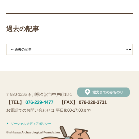
田植え
赤米
団体見学
火起こし
柄付き鉄製ヤリガンナ
双耳瓶
まいぎり
勾玉
もみぎり
縄文布アンギン
機織り
弥生の布づくり
過去の記事
銅矛
銅鐸
鏡
鏡づくり
銅剣
鍛造
羽咋市四柳白山下遺跡
鋳造の様子
剣の鋳造
青銅
鋳造
弥生の玉づくり体験
奈良
奈良時代
平安
平安時代
坏
長頸瓶
ろくろ
古代の樹木を観察しよう
まいぶんラリー
和太鼓演奏
(公財)石川県埋蔵文化財センター
手形足形づくり
add_location
埋文までのみちのり
〒920-1336 石川県金沢市中戸町18-1
手形足形
古代人の技にチャレンジ
弥生人
【TEL】
076-229-4477
【FAX】 076-229-3731
縄文クッキー
土器炊飯
観法寺ヤッタ遺跡
お電話でのお問い合わせは 平日9:00-17:00まで
観法寺ヤッタ
サマースクール
鹿角
鹿角製
ソーシャルメディアポリシー
鹿角製アクセサリー
鹿
鹿の角
かほく市
©Ishikawa Archaeological Foundation.
白山市
野々市市
黒曜石の試し切り
内灘町