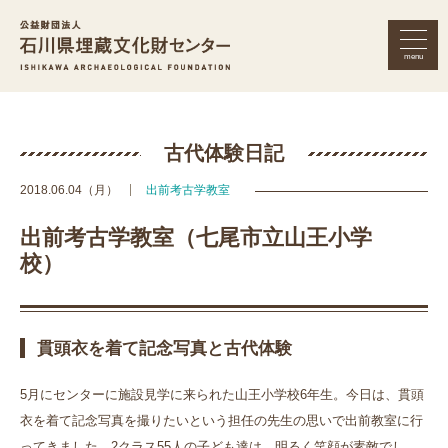
menu
公益財団法人 石川県埋蔵文化財セン
古代体験日記
2018.06.04（月）
出前考古学教室
出前考古学教室（七尾市立山王小学
校）
貫頭衣を着て記念写真と古代体験
5月にセンターに施設見学に来られた山王小学校6年生。今日は、貫頭
衣を着て記念写真を撮りたいという担任の先生の思いで出前教室に行
ってきました。2クラス55人の子ども達は、明るく笑顔が素敵でし