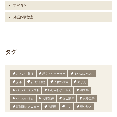
学習講座
発掘体験教室
タグ
さといも収穫
縄文アクセサリー
まいぶんパズル
拓本
古代の鋳物
古代の樹木
ぬりえ
ペーパークラフト
いしかわまいぶん
縄文鍋
いしかわ埋文
大場遺跡
ミニ講座
体験工房
期間限定メニュー
発掘展
キジ
覆い焼き
職場体験
発掘
期間限定
メニュー
施設見学