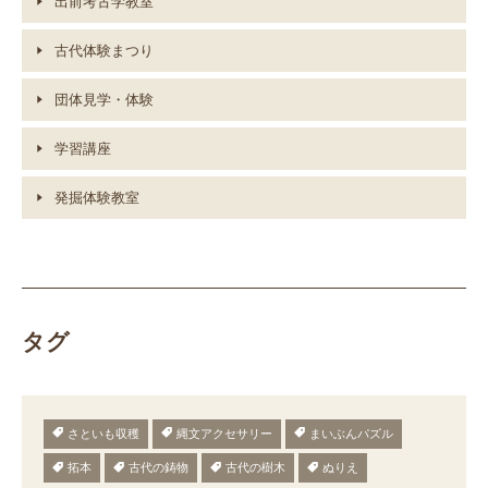
出前考古学教室
古代体験まつり
団体見学・体験
学習講座
発掘体験教室
タグ
さといも収穫
縄文アクセサリー
まいぶんパズル
拓本
古代の鋳物
古代の樹木
ぬりえ