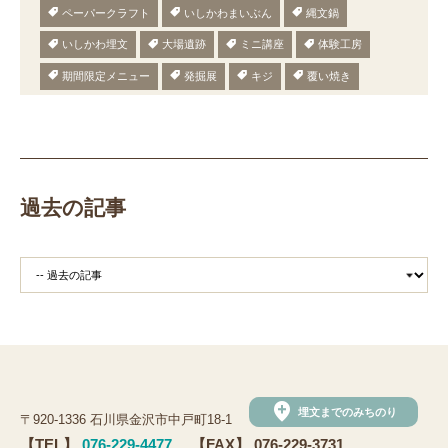
ペーパークラフト
いしかわまいぶん
縄文鍋
いしかわ埋文
大場遺跡
ミニ講座
体験工房
期間限定メニュー
発掘展
キジ
覆い焼き
職場体験
発掘
期間限定
メニュー
施設見学
田植え
赤米
団体見学
火起こし
柄付き鉄製ヤリガンナ
双耳瓶
まいぎり
勾玉
もみぎり
縄文布アンギン
機織り
弥生の布づくり
過去の記事
銅矛
銅鐸
鏡
鏡づくり
銅剣
鍛造
羽咋市四柳白山下遺跡
鋳造の様子
剣の鋳造
青銅
鋳造
弥生の玉づくり体験
奈良
奈良時代
平安
平安時代
坏
長頸瓶
ろくろ
古代の樹木を観察しよう
まいぶんラリー
和太鼓演奏
(公財)石川県埋蔵文化財センター
手形足形づくり
add_location
埋文までのみちのり
〒920-1336 石川県金沢市中戸町18-1
手形足形
古代人の技にチャレンジ
弥生人
【TEL】
076-229-4477
【FAX】 076-229-3731