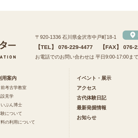
add_location
〒920-1336 石川県金沢市中戸町18-1
【TEL】
076-229-4477
【FAX】 076-2
公益財団法人 石川県埋蔵文化財センター
お電話でのお問い合わせは 平日9:00-17:00ま
利用案内
イベント・展示
出前考古学教室
アクセス
施設見学
古代体験日記
まいぶん博士
最新発掘情報
体験について
お知らせ
資料の利用について