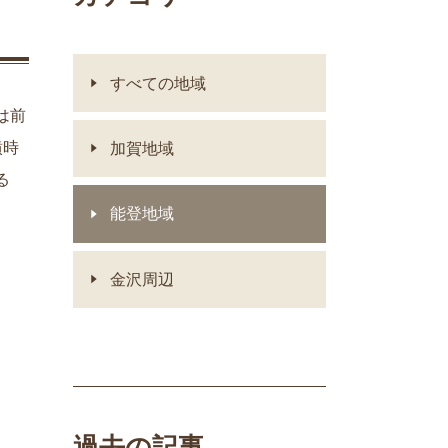
すべての地域
は前
墳時
加賀地域
る
能登地域
金沢周辺
過去の記事