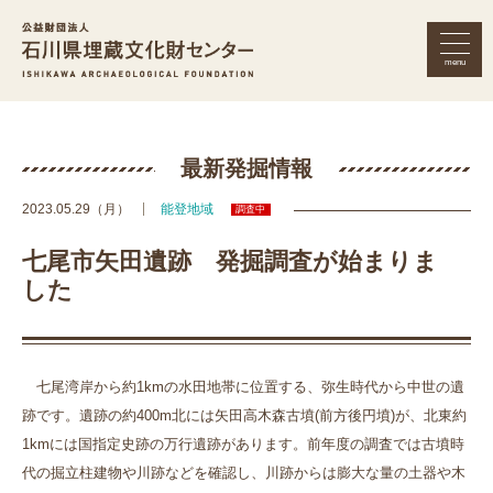
menu
公益財団法人 石川県埋蔵文化財セン
最新発掘情報
2023.05.29（月）
能登地域
調査中
七尾市矢田遺跡 発掘調査が始まりま
した
七尾湾岸から約1kmの水田地帯に位置する、弥生時代から中世の遺
跡です。遺跡の約400m北には矢田高木森古墳(前方後円墳)が、北東約
1kmには国指定史跡の万行遺跡があります。前年度の調査では古墳時
代の掘立柱建物や川跡などを確認し、川跡からは膨大な量の土器や木