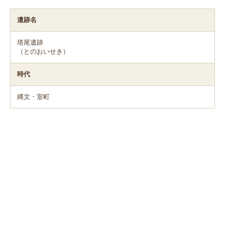
遺跡名
塔尾遺跡
（とのおいせき）
時代
縄文・室町