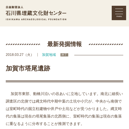
menu
公益財団法人 石川県埋蔵文化財セン
最新発掘情報
2018.03.27（火）
加賀地域
終了
加賀市塔尾遺跡
加賀市東部、動橋川沿いの谷あいに立地しています。南北に細長い
調査区の北側では縄文時代中期中葉の土坑や小穴が、中央から南側で
は室町時代の掘立柱建物や井戸や土坑などが見つかりました。縄文時
代の集落は現在の塔尾集落の北西側に、室町時代の集落は現在の集落
に重なるように分布することが推測できます。