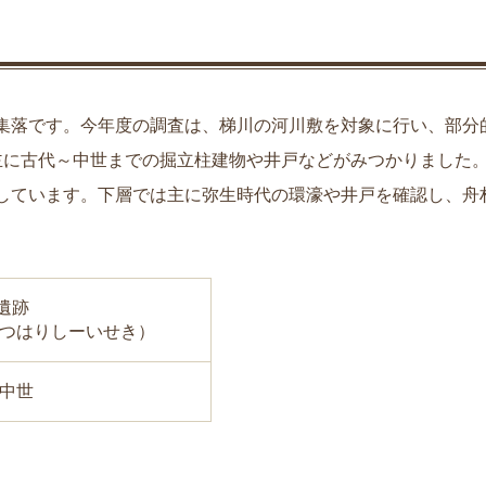
集落です。今年度の調査は、梯川の河川敷を対象に行い、部分
主に古代～中世までの掘立柱建物や井戸などがみつかりました
しています。下層では主に弥生時代の環濠や井戸を確認し、舟
遺跡
つはりしーいせき）
中世