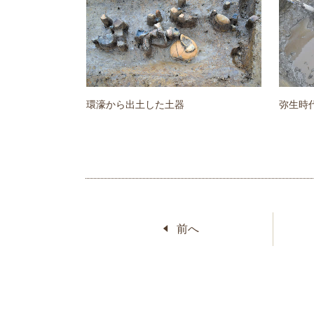
環濠から出土した土器
弥生時
前へ