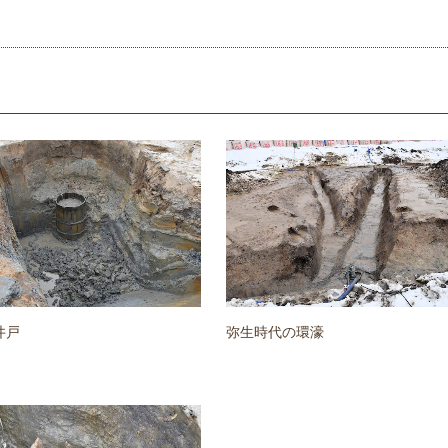
井戸
弥生時代の環濠