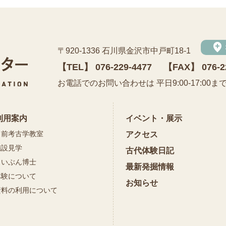
add_location
〒920-1336 石川県金沢市中戸町18-1
【TEL】
076-229-4477
【FAX】 076-2
公益財団法人 石川県埋蔵文化財センター
お電話でのお問い合わせは 平日9:00-17:00ま
利用案内
イベント・展示
出前考古学教室
アクセス
施設見学
古代体験日記
まいぶん博士
最新発掘情報
体験について
お知らせ
資料の利用について