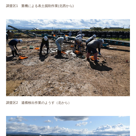
調査区1 重機による表土掘削作業(北西から)
調査区2 遺構検出作業のようす（北から）