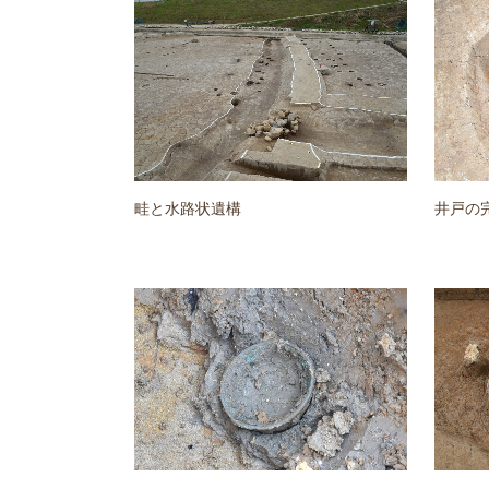
畦と水路状遺構
井戸の