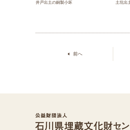
井戸出土の銅製小坏
土坑出土
前へ