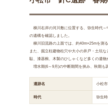
梯川右岸の河川敷に位置する、弥生時代～
の遺構を確認しました。
梯川旧流路の上面では、約
40m×25m
を測
また、掘立柱建物柱穴や大小の井戸・土坑な
駄、漆器椀、木製のひしゃくなど多くの遺物
増水期
(6
～
9
月
)
の中断期間を挟み、秋期も
遺跡名
小松市
時代
弥生時