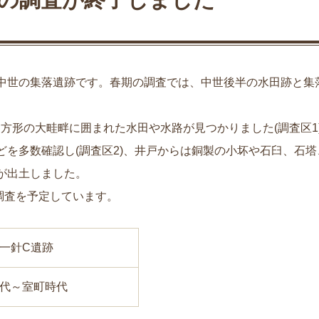
中世の集落遺跡です。春期の調査では、中世後半の水田跡と集
る方形の大畦畔に囲まれた水田や水路が見つかりました
(
調査区
1
どを多数確認し
(
調査区
2)
、井戸からは銅製の小坏や石臼、石塔
が出土しました。
調査を予定しています。
一針C遺跡
代～室町時代