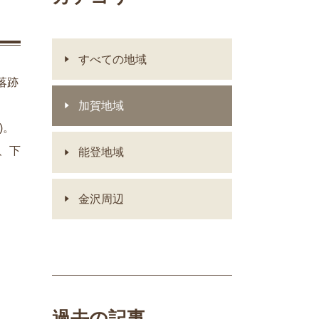
すべての地域
落跡
加賀地域
)
。
、下
能登地域
金沢周辺
過去の記事