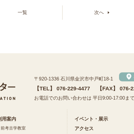
一覧
次へ
add_location
〒920-1336 石川県金沢市中戸町18-1
【TEL】
076-229-4477
【FAX】 076-2
公益財団法人 石川県埋蔵文化財センター
お電話でのお問い合わせは 平日9:00-17:00ま
利用案内
イベント・展示
出前考古学教室
アクセス