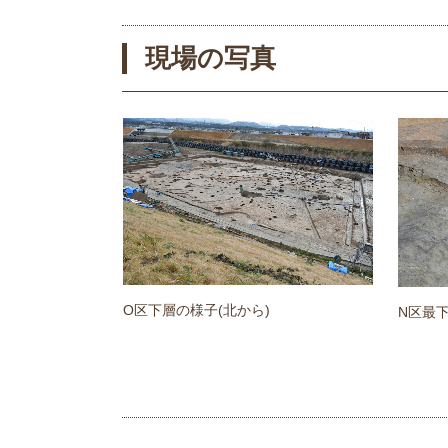
現場の写真
O区下層の様子(北から)
N区最