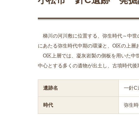
梯川の河川敷に位置する、弥生時代～中世の
にあたる弥生時代中期の環濠と、O区の上層
O区上層では、凝灰岩製の側板を用いた中
中心とする多くの遺物が出土し、古墳時代後
遺跡名
一針C
時代
弥生時