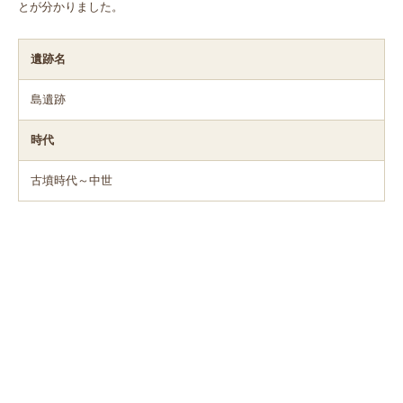
とが分かりました。
遺跡名
島遺跡
時代
古墳時代～中世