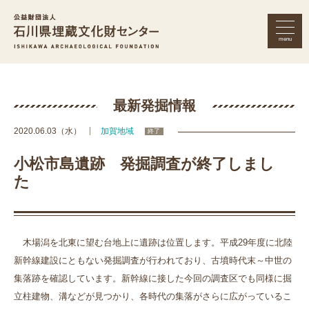
menu
公益財団法人 石川県埋蔵文化財セン
最新発掘情報
2020.06.03（水）
加賀地域
終了
小松市島遺跡 発掘調査が終了しまし
た
木場潟を北東に望む台地上に遺跡は位置します。平成29年度に北陸
新幹線建設にともない発掘調査が行われており、古墳時代末～中世の
集落跡を確認しています。新幹線に接した今回の調査区でも同様に掘
立柱建物、溝などが見つかり、各時代の集落がさらに広がっているこ