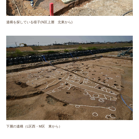
遺構を探している様子(N区上層 北東から)
下層の遺構（L区西・M区 東から）