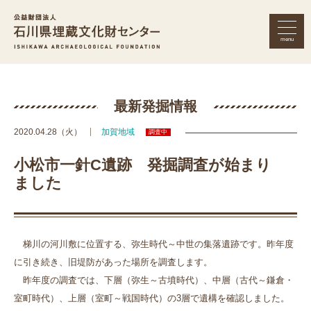
menu
公益財団法人 石川県埋蔵文化財セン
最新発掘情報
2020.04.28（火）
加賀地域
調査中
小松市一針C遺跡 発掘調査が始まり
ました
梯川の河川敷に位置する、弥生時代～中世の集落遺跡です。昨年度
に引き続き、旧堤防があった場所を調査します。
昨年度の調査では、下層（弥生～古墳時代）、中層（古代～鎌倉・
室町時代）、上層（室町～戦国時代）の3層で遺構を確認しました。