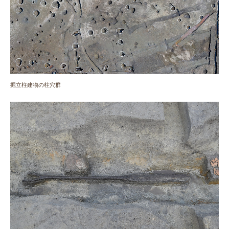
掘立柱建物の柱穴群