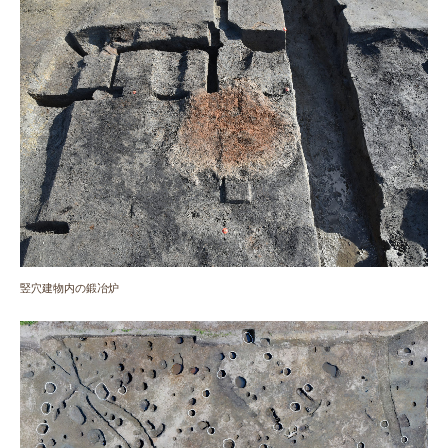
竪穴建物内の鍛冶炉