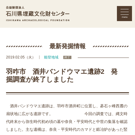
menu
公益財団法人 石川県埋蔵文化財セン
最新発掘情報
2019.02.05（火）
能登地域
終了
羽咋市 酒井バンドウマエ遺跡2 発
掘調査が終了しました
酒井バンドウマエ遺跡は、羽咋市酒井町に位置し、碁石ヶ峰西麓の
扇状地に広がる遺跡です。 今回の調査では、縄文時
代終末から弥生時代初め頃の墓や奈良・平安時代と中世の集落を確認
しました。主な遺構は、奈良・平安時代のカマドと鍛冶炉があった竪