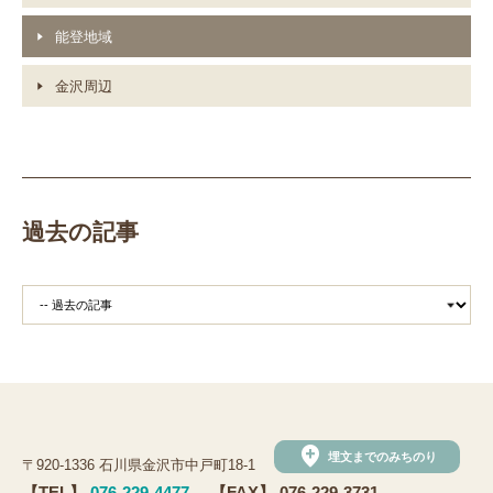
能登地域
金沢周辺
過去の記事
add_location
埋文までのみちのり
〒920-1336 石川県金沢市中戸町18-1
【TEL】
076-229-4477
【FAX】 076-229-3731