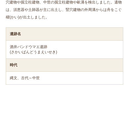
穴建物や掘立柱建物、中世の掘立柱建物や畝溝を検出しました。遺物
は、須恵器や土師器が主に出土し、竪穴建物の外周溝からは舟をこぐ
櫂(かい)が出土しました。
遺跡名
酒井バンドウマエ遺跡
(さかいばんどうまえいせき)
時代
縄文、古代～中世