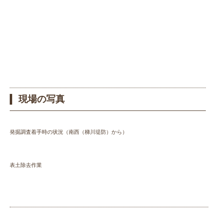
現場の写真
発掘調査着手時の状況（南西（梯川堤防）から）
表土除去作業