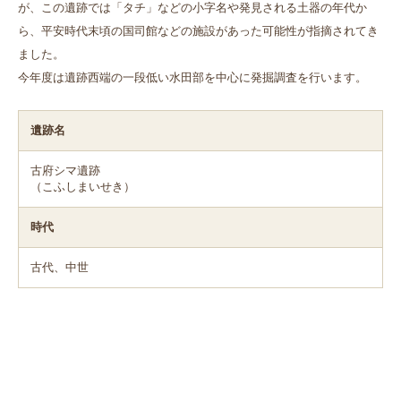
が、この遺跡では「タチ」などの小字名や発見される土器の年代か
ら、平安時代末頃の国司館などの施設があった可能性が指摘されてき
ました。
今年度は遺跡西端の一段低い水田部を中心に発掘調査を行います。
遺跡名
古府シマ遺跡
（こふしまいせき）
時代
古代、中世