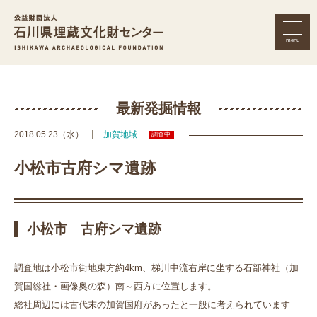
menu
公益財団法人 石川県埋蔵文化財セン
最新発掘情報
2018.05.23（水）
加賀地域
調査中
小松市古府シマ遺跡
小松市 古府シマ遺跡
調査地は小松市街地東方約4km、梯川中流右岸に坐する石部神社（加
賀国総社・画像奥の森）南～西方に位置します。
総社周辺には古代末の加賀国府があったと一般に考えられています