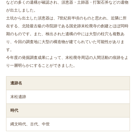
などの多くの遺構が確認され、須恵器・土師器・打製石斧などの遺物
が出土しました。
土坑から出土した須恵器は、
7
世紀前半頃のものと思われ、近隣に所
在する、北陸最古級の寺院跡である国史跡末松廃寺の創建とほぼ同時
期のものです。また、検出された遺構の中には大型の柱穴も複数あ
り、今回の調査地に大型の構造物が建てられていた可能性がありま
す。
今年度の発掘調査成果によって、末松廃寺周辺の人間活動の痕跡をよ
り一層明らかにすることができました。
遺跡名
末松遺跡
時代
縄文時代、古代、中世