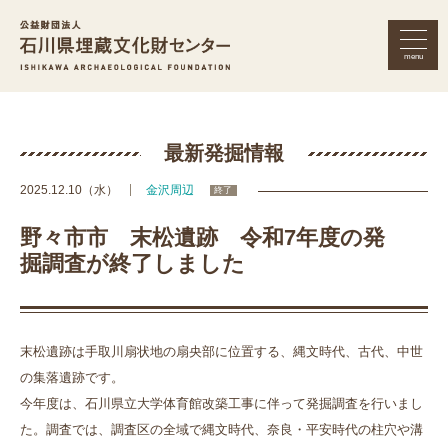
menu
公益財団法人 石川県埋蔵文化財セン
最新発掘情報
2025.12.10（水）
金沢周辺
終了
野々市市 末松遺跡 令和7年度の発
掘調査が終了しました
末松遺跡は手取川扇状地の扇央部に位置する、縄文時代、古代、中世
の集落遺跡です。
今年度は、石川県立大学体育館改築工事に伴って発掘調査を行いまし
た。調査では、調査区の全域で縄文時代、奈良・平安時代の柱穴や溝