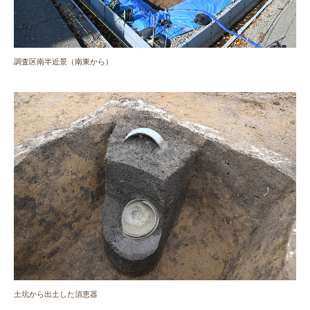
調査区南半近景（南東から）
土坑から出土した須恵器