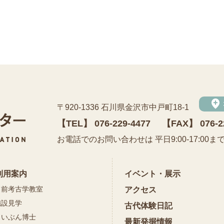
add_location
〒920-1336 石川県金沢市中戸町18-1
【TEL】
076-229-4477
【FAX】 076-2
公益財団法人 石川県埋蔵文化財センター
お電話でのお問い合わせは 平日9:00-17:00ま
利用案内
イベント・展示
出前考古学教室
アクセス
施設見学
古代体験日記
まいぶん博士
最新発掘情報