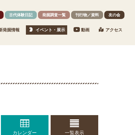
古代体験日記
発掘調査一覧
刊行物／資料
友の会
新発掘情報
イベント・展示
動画
アクセス
カレンダー
一覧表示