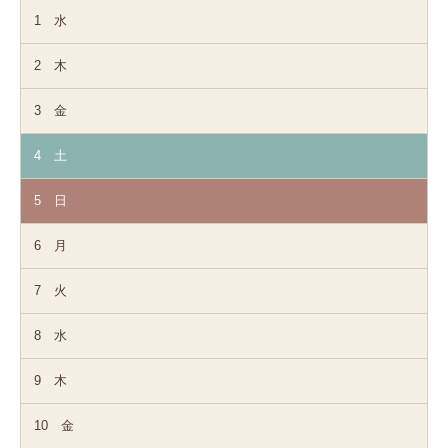
1
水
2
木
3
金
4
土
5
日
6
月
7
火
8
水
9
木
10
金