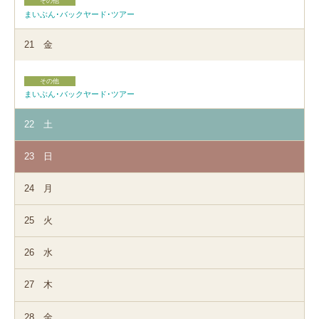
その他
まいぶん･バックヤード･ツアー
21
金
その他
まいぶん･バックヤード･ツアー
22
土
23
日
24
月
25
火
26
水
27
木
28
金