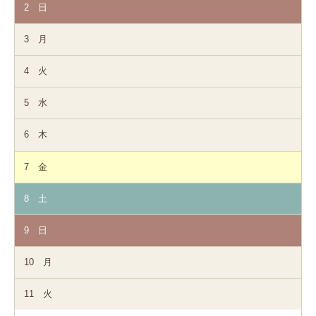
2
日
3
月
4
火
5
水
6
木
7
金
8
土
9
日
10
月
11
火